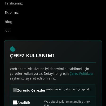
Tarihçemiz
Ekibimiz
Blog
SSS
İletişim
ÇEREZ KULLANIMI
HIZLI ERİŞİM
Web sitemizde size en iyi deneyimi sunabilmek için
çerezler kullanıyoruz. Detaylı bilgi için
Çerez Politikası
Online Teklif Al
sayfamızı ziyaret edebilirsiniz.
Sık Sorulan Sorular
Web sitesinin çalışması için gerekli
Zorunlu Çerezler
Bize Ulaşın
Web sitesi kullanımını analiz etmek
Analitik
Telefon: 0544 582 99 78
için