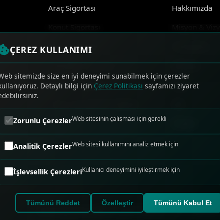
Araç Sigortası
Hakkımızda
Konut Sigortası
Misyon & Viz
Sağlık Sigortası
Tarihçemiz
ÇEREZ KULLANIMI
Ferdi Kaza Sigortası
Ekibimiz
Web sitemizde size en iyi deneyimi sunabilmek için çerezler
Seyahat Sigortası
Blog
kullanıyoruz. Detaylı bilgi için
Çerez Politikası
sayfamızı ziyaret
edebilirsiniz.
Ticari ve Kurumsal Sigorta
SSS
Web sitesinin çalışması için gerekli
Zorunlu Çerezler
İletişim
Web sitesi kullanımını analiz etmek için
Analitik Çerezler
Kullanıcı deneyimini iyileştirmek için
İşlevsellik Çerezleri
Tümünü Reddet
Özelleştir
Tümünü Kabul Et
KVKK Aydınlatma Metni
|
Gizlilik Politikası
|
Çerez Politikası