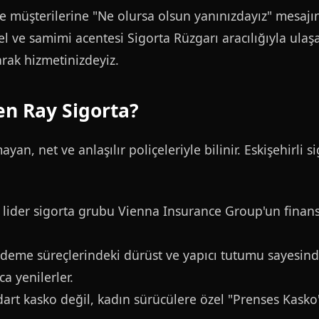
yle müşterilerine "Ne olursa olsun yanınızdayız" mesaj
el ve samimi acentesi Sigorta Rüzgarı aracılığıyla ulaşa
arak hizmetinizdeyiz.
en Ray Sigorta?
an, net ve anlaşılır poliçeleriyle bilinir. Eskişehirli si
lider sigorta grubu Vienna Insurance Group'un finans
eme süreçlerindeki dürüst ve yapıcı tutumu sayesinde
ca yenilerler.
rt kasko değil, kadın sürücülere özel "Prenses Kasko" 