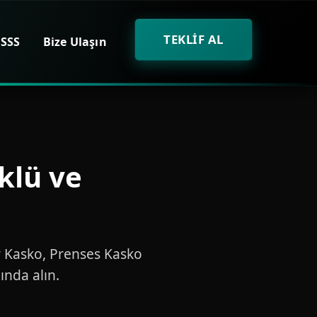
TEKLİF AL
SSS
Bize Ulaşın
klü ve
ay Kasko, Prenses Kasko
ında alın.