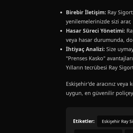
Birebir İletişim:
Ray Sigorta
yenilemelerinizde sizi arar, h
Hasar Süreci Yönetimi:
Ray
veya hasar durumunda, dosy
İhtiyaç Analizi:
Size uymaya
"Prenses Kasko" avantajların
Yılların tecrübesi Ray Sigo
Eskişehir'de aracınız veya 
uygun, en güvenilir poliçeyi
Etiketler:
Eskişehir Ray S