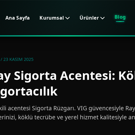
Blog
Ana Sayfa
Kurumsal
Ürünler
/ 23 KASIM 2025
ay Sigorta Acentesi: Kö
igortacılık
kili acentesi Sigorta Rüzgarı. VIG güvencesiyle R
erinizi, köklü tecrübe ve yerel hizmet kalitesiyle an