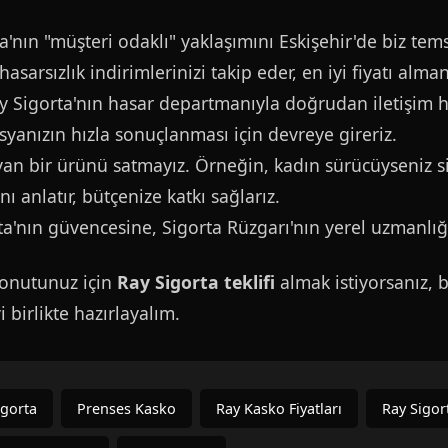
'nın "müşteri odaklı" yaklaşımını Eskişehir'de biz tems
asarsızlık indirimlerinizi takip eder, en iyi fiyatı almanı
 Sigorta'nın hasar departmanıyla doğrudan iletişim ha
anızın hızla sonuçlanması için devreye gireriz.
n bir ürünü satmayız. Örneğin, kadın sürücüyseniz si
ı anlatır, bütçenize katkı sağlarız.
rta'nın güvencesine, Sigorta Rüzgarı'nın yerel uzmanlığ
konutunuz için
Ray Sigorta teklifi
almak istiyorsanız, 
 birlikte hazırlayalım.
igorta
Prenses Kasko
Ray Kasko Fiyatları
Ray Sigor