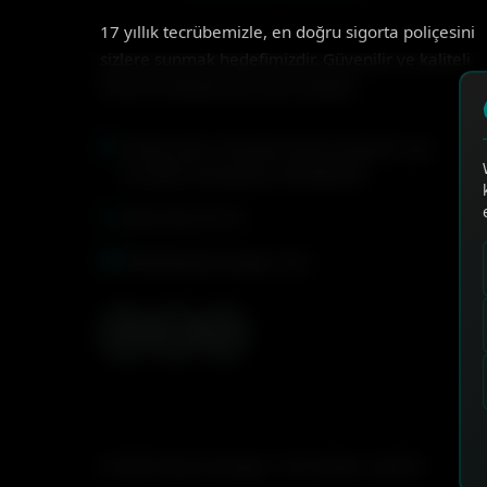
17 yıllık tecrübemizle, en doğru sigorta poliçesini
sizlere sunmak hedefimizdir. Güvenilir ve kaliteli
hizmet anlayışımızla yanınızdayız.
Arifiye Mah. Mustafa Kemal Atatürk Cad.
No:40/B Odunpazarı/ESKİŞEHİR
0544 582 99 78
info@sigortaruzgari.com
© 2026 Sigorta Rüzgarı. Tüm hakları saklıdır.