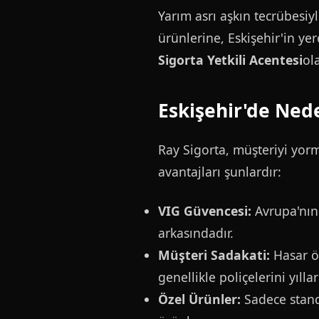
Yarım asrı aşkın tecrübesi
ürünlerine, Eskişehir'in yer
Sigorta Yetkili Acentesi
ol
Eskişehir'de Ned
Ray Sigorta, müşteriyi yormay
avantajları şunlardır:
VIG Güvencesi:
Avrupa'nın 
arkasındadır.
Müşteri Sadakati:
Hasar öd
genellikle poliçelerini yıllar
Özel Ürünler:
Sadece standa