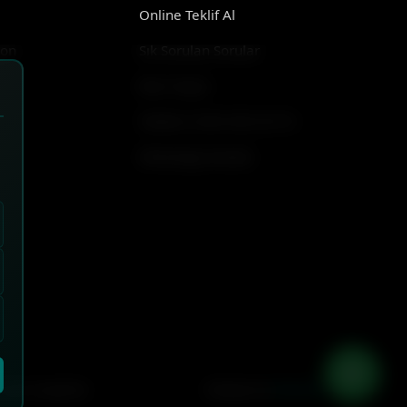
Online Teklif Al
yon
Sık Sorulan Sorular
Bize Ulaşın
Telefon: 0544 582 99 78
WhatsApp Destek
|
Çerez Ayarları
Design by
Webesk