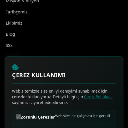
Misyon & Vizyon
Tarihçemiz
Ekibimiz
Blog
SSS
İletişim
ÇEREZ KULLANIMI
HIZLI ERİŞİM
Web sitemizde size en iyi deneyimi sunabilmek için
çerezler kullanıyoruz. Detaylı bilgi için
Çerez Politikası
Online Teklif Al
sayfamızı ziyaret edebilirsiniz.
Sık Sorulan Sorular
Web sitesinin çalışması için gerekli
Zorunlu Çerezler
Bize Ulaşın