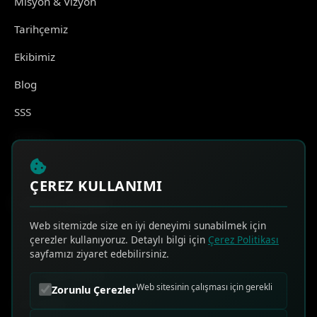
Misyon & Vizyon
Tarihçemiz
Ekibimiz
Blog
SSS
İletişim
ÇEREZ KULLANIMI
HIZLI ERİŞİM
Web sitemizde size en iyi deneyimi sunabilmek için
çerezler kullanıyoruz. Detaylı bilgi için
Çerez Politikası
Online Teklif Al
sayfamızı ziyaret edebilirsiniz.
Sık Sorulan Sorular
Web sitesinin çalışması için gerekli
Zorunlu Çerezler
Bize Ulaşın