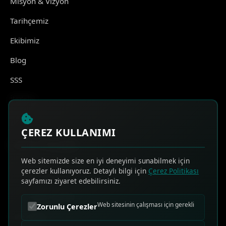
Misyon & Vizyon
Tarihçemiz
Ekibimiz
Blog
SSS
İletişim
ÇEREZ KULLANIMI
HIZLI ERİŞİM
Web sitemizde size en iyi deneyimi sunabilmek için
çerezler kullanıyoruz. Detaylı bilgi için
Çerez Politikası
Online Teklif Al
sayfamızı ziyaret edebilirsiniz.
Sık Sorulan Sorular
Web sitesinin çalışması için gerekli
Zorunlu Çerezler
Bize Ulaşın