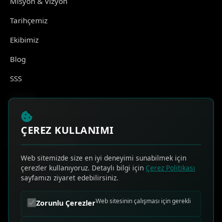
Misyon & Vizyon
Tarihçemiz
Ekibimiz
Blog
SSS
İletişim
ÇEREZ KULLANIMI
HIZLI ERİŞİM
Web sitemizde size en iyi deneyimi sunabilmek için
çerezler kullanıyoruz. Detaylı bilgi için
Çerez Politikası
Online Teklif Al
sayfamızı ziyaret edebilirsiniz.
Sık Sorulan Sorular
Web sitesinin çalışması için gerekli
Zorunlu Çerezler
Bize Ulaşın