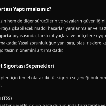
rtası Yaptırmalısınız?
izin hem de diğer sürücülerin ve yayaların güvenliğin
taya çıkabilecek maddi hasarlar, yaralanmalar ve hatta 
igorta
piyasasında, farklı ihtiyaçlara ve bütçelere uygu
maktadır. Yasal zorunluluğun yanı sıra, olası risklere k
gortasının önemini artırmaktadır.
t Sigortası Seçenekleri
ipleri için temel olarak iki tür sigorta seçeneği bulunm
.
 (TSS)
sal bir gereklilik olup, kaza durumunda karşı tarafa ve