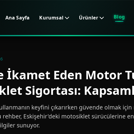
Blog
Ana Sayfa
Kurumsal
Ürünler
26
de İkamet Eden Motor T
klet Sigortası: Kapsaml
kullanmanın keyfini çıkarırken güvende olmak için 
 rehber, Eskişehir'deki motosiklet sürücülerine en
ilgiler sunuyor.