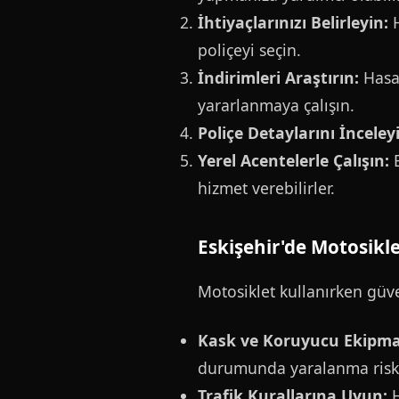
İhtiyaçlarınızı Belirleyin:
H
poliçeyi seçin.
İndirimleri Araştırın:
Hasar
yararlanmaya çalışın.
Poliçe Detaylarını İnceley
Yerel Acentelerle Çalışın:
E
hizmet verebilirler.
Eskişehir'de Motosikl
Motosiklet kullanırken güve
Kask ve Koruyucu Ekipma
durumunda yaralanma riskin
Trafik Kurallarına Uyun:
H