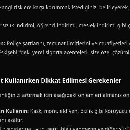
angi risklere karşı korunmak istediğinizi belirleyerek,
sızlık indirimi, öğrenci indirimi, meslek indirimi gibi ç
in:
Poliçe şartlarını, teminat limitlerini ve muafiyetleri
skişehir'deki yerel sigorta acenteleri, size özel çözüml
et Kullanırken Dikkat Edilmesi Gerekenler
nliğinizi artırmak için aşağıdaki önlemleri almanız ön
n Kullanın:
Kask, mont, eldiven, dizlik gibi koruyucu
i azaltır.
ız sınırlarına uyun, şerit ihlali yapmayın ve diğer sür