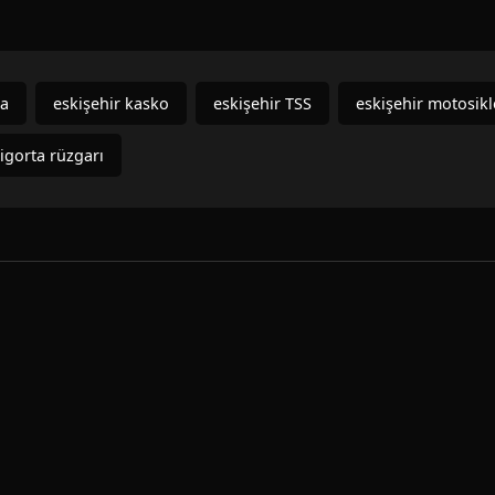
ta
eskişehir kasko
eskişehir TSS
eskişehir motosikl
igorta rüzgarı