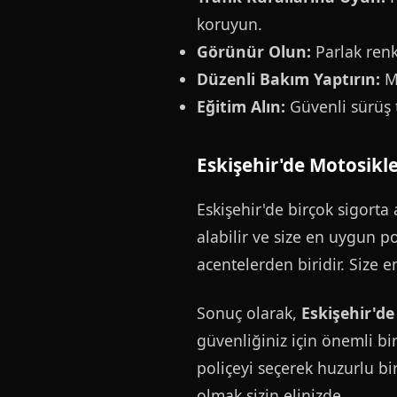
koruyun.
Görünür Olun:
Parlak renkl
Düzenli Bakım Yaptırın:
Mo
Eğitim Alın:
Güvenli sürüş t
Eskişehir'de Motosikle
Eskişehir'de birçok sigorta 
alabilir ve size en uygun po
acentelerden biridir. Size e
Sonuç olarak,
Eskişehir'de
güvenliğiniz için önemli bi
poliçeyi seçerek huzurlu bi
olmak sizin elinizde.