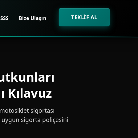
TEKLİF AL
SSS
Bize Ulaşın
utkunları
ı Kılavuz
motosiklet sigortası
 uygun sigorta poliçesini