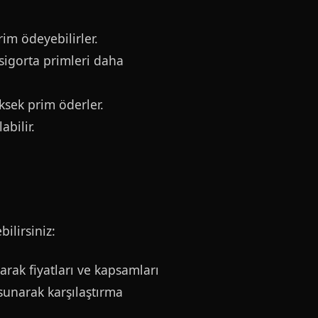
im ödeyebilirler.
sigorta primleri daha
sek prim öderler.
bilir.
ilirsiniz:
larak fiyatları ve kapsamları
r sunarak karşılaştırma