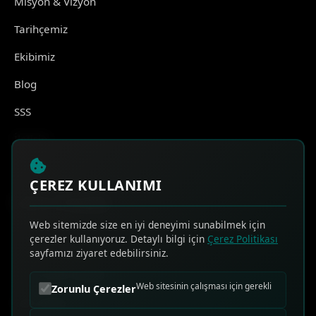
Misyon & Vizyon
Tarihçemiz
Ekibimiz
Blog
SSS
İletişim
ÇEREZ KULLANIMI
HIZLI ERİŞİM
Web sitemizde size en iyi deneyimi sunabilmek için
çerezler kullanıyoruz. Detaylı bilgi için
Çerez Politikası
Online Teklif Al
sayfamızı ziyaret edebilirsiniz.
Sık Sorulan Sorular
Web sitesinin çalışması için gerekli
Zorunlu Çerezler
Bize Ulaşın