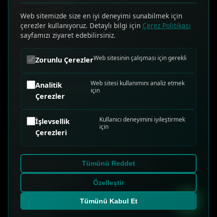
HIZLI ERİŞİM
Web sitemizde size en iyi deneyimi sunabilmek için
çerezler kullanıyoruz. Detaylı bilgi için
Çerez Politikası
Online Teklif Al
sayfamızı ziyaret edebilirsiniz.
Sık Sorulan Sorular
Web sitesinin çalışması için gerekli
Zorunlu Çerezler
Bize Ulaşın
Web sitesi kullanımını analiz etmek
Analitik
Telefon: 0544 582 99 78
için
Çerezler
WhatsApp Destek
Kullanıcı deneyimini iyileştirmek
İşlevsellik
için
Çerezleri
© 2026 Sigorta Rüzgarı. Tüm hakları saklıdır.
Tümünü Reddet
KVKK Aydınlatma Metni
Özelleştir
Gizlilik Politikası
Design by
Webesk
Çerez Politikası
Tümünü Kabul Et
Çerez Ayarları